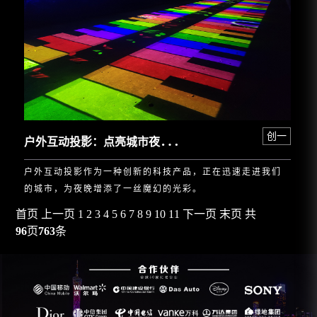
户
外互动投影：点亮城市夜晚的魔幻之光
创一
户外互动投影作为一种创新的科技产品，正在迅速走进我们
的城市，为夜晚增添了一丝魔幻的光彩。
首页
上一页
1
2
3
4
5
6
7
8
9
10
11
下一页
末页
共
96
页
763
条