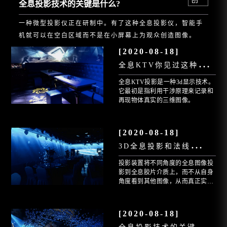
全息投影技术的关键是什么?
一种微型投影仪正在研制中。有了这种全息投影仪，智能手
机就可以在空白区域而不是在小屏幕上为观众创造图像。
[2020-08-18]
全
息KTV你见过这种技术吗?
全息KTV投影是一种3d显示技术。
它最初是指利用干涉原理来记录和
再现物体真实的三维图像。
[2020-08-18]
3
D全息投影和法线有什么区别?
投影装置将不同角度的全息图像投
影到全息胶片介质上，而不从自身
角度看到其他图像，从而真正实现
全息立体成像。
[2020-08-18]
全
息投影技术的关键是什么?