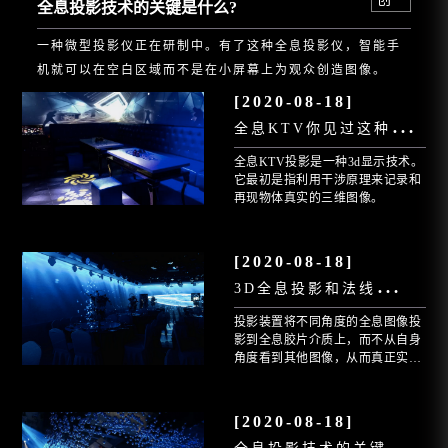
全息投影技术的关键是什么?
一种微型投影仪正在研制中。有了这种全息投影仪，智能手
机就可以在空白区域而不是在小屏幕上为观众创造图像。
[2020-08-18]
全
息KTV你见过这种技术吗?
全息KTV投影是一种3d显示技术。
它最初是指利用干涉原理来记录和
再现物体真实的三维图像。
[2020-08-18]
3
D全息投影和法线有什么区别?
投影装置将不同角度的全息图像投
影到全息胶片介质上，而不从自身
角度看到其他图像，从而真正实现
全息立体成像。
[2020-08-18]
全
息投影技术的关键是什么?