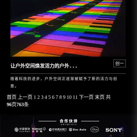
让
户外空间焕发活力的户外互动投影技术
创一
随着科技的进步，户外空间正逐渐被赋予了新的活力与创
意。
首页
上一页
1
2
3
4
5
6
7
8
9
10
11
下一页
末页
共
96
页
763
条