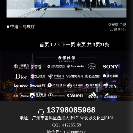
安徽 合肥
■ 中建四局展厅
2018-04-17
首页
1
2
3
下一页
末页
共
3
页
31
条
13798085968
地址：广州市番禺区西涌大街171号长堤文化园C101
QQ：412285159
微信号：13798085968